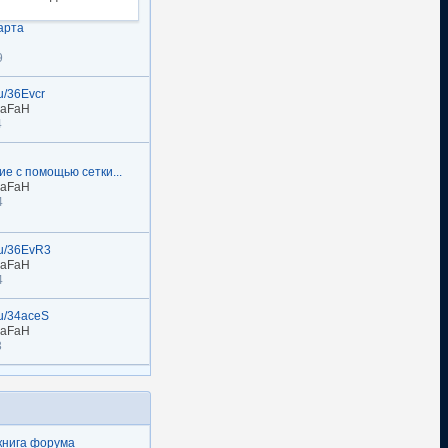
арта
9
ru/36Evcr
naFaH
4
е с помощью сетки...
naFaH
4
.ru/36EvR3
naFaH
4
.ru/34aceS
naFaH
3
книга форума