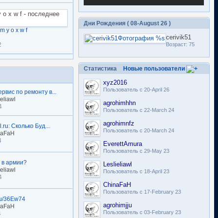
Дни Рождения ( 08-August 26 )
m y o x w f
cerivik51
2
Возраст: 75
Статистика
Новые пользователи
xyz2016
Пользователь с 20-April 26
рвис по ремонту в...
eliawl
agrohimhhn
4
Пользователь с 22-March 24
agrohimnfz
.ru: Сколько Буд...
Пользователь с 20-March 24
naFaH
4
EverettAmura
Пользователь с 29-May 23
 в армии?
Leslieliawl
eliawl
Пользователь с 18-April 23
4
ChinaFaH
Пользователь с 17-February 23
.ru/36Ew74
agrohimjju
naFaH
Пользователь с 03-February 23
4