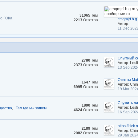
31065
Тем
о ГОКа.
cmqmjrf b g 
2213
Ответов
Автор:
11 Dec 202
Опытный се
2780
Тем
Автор: Lesli
2373
Ответов
13 Sep 202
Ответы Mail
1647
Тем
Автор: Chi
6995
Ответов
19 Mar 202
Служить ли
1890
Тем
Автор: Lesli
щество
,
Там где мы живем
4624
Ответов
16 Sep 202
https://clck
2189
Тем
Автор: Chi
2082
Ответов
29 Jan 202