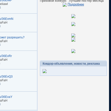
.ru/36EvkF
Призовой конкурс "Лучший постер месяца"
eliawl
Подробнее
4
.ru/36EvmN
naFaH
4
может разрешить?
naFaH
4
.ru/36EvRr
naFaH
4
Ковдор-объявления, новости, реклама
.ru/36EvQ3
naFaH
4
.ru/36EvaY
naFaH
4