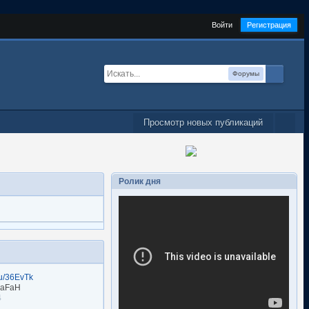
Войти
Регистрация
Форумы
Просмотр новых публикаций
Ролик дня
.ru/36EvTk
naFaH
4