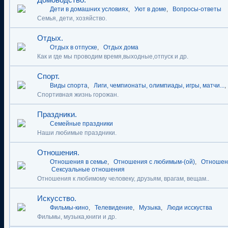
Дети в домашних условиях
,
Уют в доме
,
Вопросы-ответы
Семья, дети, хозяйство.
Отдых.
Отдых в отпуске
,
Отдых дома
Как и где мы проводим время,выходные,отпуск и др.
Спорт.
Виды спорта
,
Лиги, чемпионаты, олимпиады, игры, матчи...
,
Спортивная жизнь горожан.
Праздники.
Семейные праздники
Наши любимые праздники.
Отношения.
Отношения в семье
,
Отношения с любимым-(ой)
,
Отношен
Сексуальные отношения
Отношения к любимому человеку, друзьям, врагам, вещам..
Искусство.
Фильмы-кино
,
Телевидение
,
Музыка
,
Люди исскуства
Фильмы, музыка,книги и др.