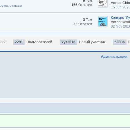
9
Тем
Автор: Chi
156
Ответов
рума, отзывы
15 Jun 202
Конкурс "Лу
3
Тем
Автор: kovd
33
Ответов
02 Nov 201
ний
2291
Пользователей
xyz2016
Новый участник
50936
Р
Администрация