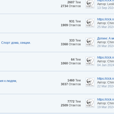
https://clck
2607
Тем
Автор: Lesli
2734
Ответов
13 Sep 202
https://clck
931
Тем
Автор: Chi
1909
Ответов
25 Mar 202
Допинг. А 
333
Тем
Автор: Chi
Спорт дома, секции.
3368
Ответов
28 Mar 202
https://clck
64
Тем
Автор: Chi
1060
Ответов
04 Jan 202
https://clck
1460
Тем
ия к людям
,
Автор: Chi
3037
Ответов
22 Mar 202
https://clck
7772
Тем
Автор: Chi
2509
Ответов
19 Mar 202