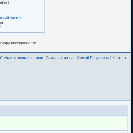
naFaH
3
чший постер...
or
6
екорд посещаемости
Самые активные сегодня
Самые активные
Самый Популярный Контент