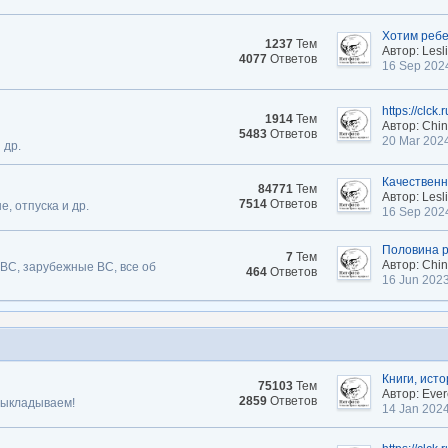
Хотим реб
1237
Тем
Автор: Lesli
4077
Ответов
16 Sep 202
https://clck
1914
Тем
Автор: Chi
5483
Ответов
20 Mar 202
 др.
Качественн
84771
Тем
Автор: Lesli
7514
Ответов
, отпуска и др.
16 Sep 202
Половина р
7
Тем
Автор: Chi
 ВС, зарубежные ВС, все об
464
Ответов
16 Jun 202
Книги, исто
75103
Тем
Автор: Ever
2859
Ответов
 выкладываем!
14 Jan 202