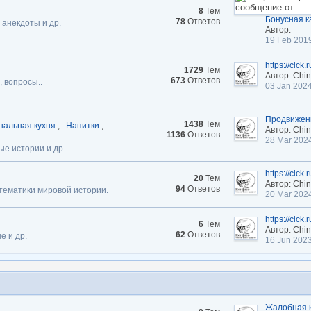
8
Тем
Бонусная к
78
Ответов
анекдоты и др.
Автор:
19 Feb 201
https://clck.
1729
Тем
Автор: Chi
673
Ответов
, вопросы..
03 Jan 202
Продвижени
1438
Тем
альная кухня.
,
Напитки.
,
Автор: Chi
1136
Ответов
28 Mar 202
ные истории и др.
https://clck
20
Тем
Автор: Chi
94
Ответов
 тематики мировой истории.
20 Mar 202
https://clck
6
Тем
Автор: Chi
62
Ответов
е и др.
16 Jun 202
Жалобная 