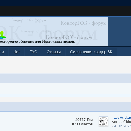
ли
Чат
FAQ
Отзывы
Объявления Ковдор ВК
https://clck
40737
Тем
Автор: Chi
873
Ответов
29 Jan 202