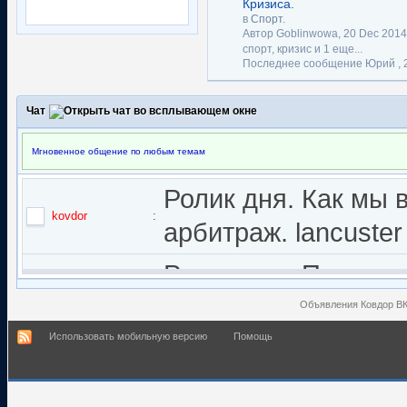
Кризиса.
в
Спорт.
Автор Goblinwowa, 20 Dec 201
спорт
,
кризис
и 1 еще...
Последнее сообщение Юрий ,
Чат
Мгновенное общение по любым темам
Ролик дня. Как мы 
kovdor
:
арбитраж. lancuster
Ролик дня. Почему 
kovdor
:
English Subtitles
Объявления Ковдор В
Использовать мобильную версию
Помощь
Так кто же сотвори
Сизонов Андрей
: