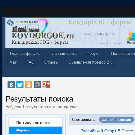
Главная форума
Главная сайта
Форумы
Пользовател
Чат
FAQ
Отзывы
Объявления Ковдор ВК
Результаты поиска
Найдено
1
результатов с тегом
кризис
Сортировать
дате обновления
По типу контента
Форумы
Российский Спорт В Свете