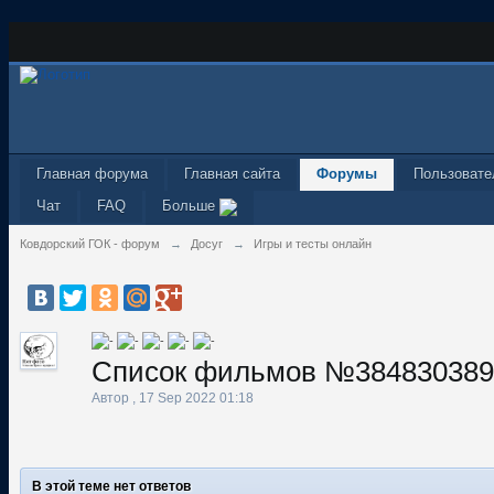
Главная форума
Главная сайта
Форумы
Пользовате
Чат
FAQ
Больше
Ковдорский ГОК - форум
→
Досуг
→
Игры и тесты онлайн
Список фильмов №384830389
Автор
,
17 Sep 2022 01:18
В этой теме нет ответов