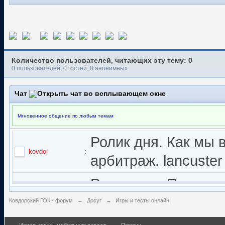
Количество пользователей, читающих эту тему: 0
0 пользователей, 0 гостей, 0 анонимных
Чат
Мгновенное общение по любым темам
Ролик дня. Как мы 
kovdor
:
арбитраж. lancuster
Ролик дня. Почему 
kovdor
:
English Subtitles
Ковдорский ГОК - форум
→
Досуг
→
Игры и тесты онлайн
Использовать мобильную версию
Помощь