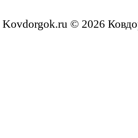
kovdor
:
постоянном уходе
Kovdorgok.ru © 2026 Ковд
(10 December 2016
kovdor
:
VERSUS? #RapN
(03 December 2016
kovdor
:
Карпаты ради Без
(16 November 2016
kovdor
:
на всю Европу и
(13 November 2016
kovdor
:
ПРЕДСКАЗАЛИ П
(25 October 2016 