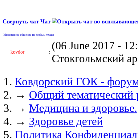
Свернуть чат
Чат
Мгновенное общение по любым темам
(06 June 2017 - 1
kovdor
:
Стокгольмский арб
(05 April 2017 - 0
Ковдорский ГОК - фору
kovdor
:
пустили Самойлову
→
Общий тематический 
(04 March 2017 - 
→
Медицина и здоровье.
майдан?
→
Здоровье детей
Сизонов Андрей
:
Политика Конфиденциал