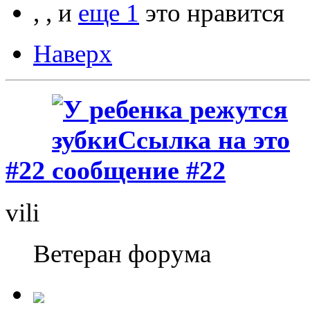
, , и
еще 1
это нравится
Наверх
#22
vili
Ветеран форума