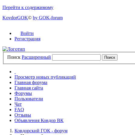
Перейти к содержимому
KovdorGOK
©
by GOK-forum
Войти
Регистрация
Поиск
Расширенный
Просмотр новых публикаций
Главная форума
Главная сайта
Форумы
Пользователи
Чат
FAQ
Отзывы
Объявления Ковдор ВК
Ковдорский ГОК - форум