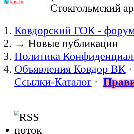
kovdor
:
Стокгольмский арб
(05 April 2017 - 0
Ковдорский ГОК - фору
kovdor
:
пустили Самойлову
→
Новые публикации
(04 March 2017 - 
Политика Конфиденциал
майдан?
Объявления Ковдор ВК
Сизонов Андрей
:
Ссылки-Каталог
·
Прави
cont.ws/@Taksist
(04 March 2017 - 
СНЯТЫ! ТУРЧИНО
kovdor
:
НА УКРАИНЕ! 20