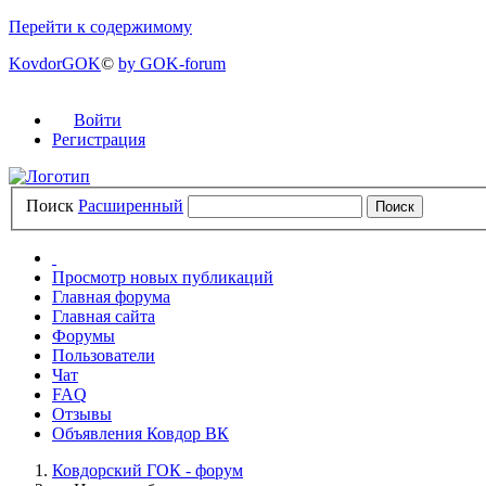
Перейти к содержимому
KovdorGOK
©
by GOK-forum
Войти
Регистрация
Поиск
Расширенный
Просмотр новых публикаций
Главная форума
Главная сайта
Форумы
Пользователи
Чат
FAQ
Отзывы
Объявления Ковдор ВК
Ковдорский ГОК - форум