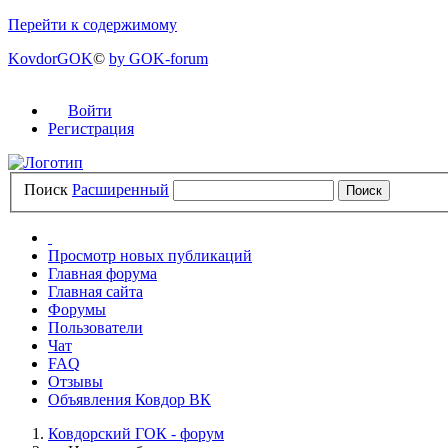
Перейти к содержимому
KovdorGOK
©
by GOK-forum
Войти
Регистрация
Поиск
Расширенный
Просмотр новых публикаций
Главная форума
Главная сайта
Форумы
Пользователи
Чат
FAQ
Отзывы
Объявления Ковдор ВК
Ковдорский ГОК - форум