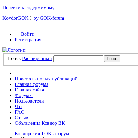
Перейти к содержимому
KovdorGOK
©
by GOK-forum
Войти
Регистрация
Поиск
Расширенный
Просмотр новых публикаций
Главная форума
Главная сайта
Форумы
Пользователи
Чат
FAQ
Отзывы
Объявления Ковдор ВК
Ковдорский ГОК - форум