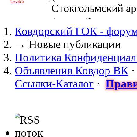
kovdor
:
Стокгольмский арб
(05 April 2017 - 0
Ковдорский ГОК - фору
kovdor
:
пустили Самойлову
→
Новые публикации
(04 March 2017 - 
Политика Конфиденциал
майдан?
Объявления Ковдор ВК
Сизонов Андрей
:
Ссылки-Каталог
·
Прави
cont.ws/@Taksist
(04 March 2017 - 
СНЯТЫ! ТУРЧИНО
kovdor
:
НА УКРАИНЕ! 20