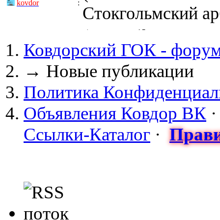
kovdor
:
Стокгольмский арб
(05 April 2017 - 0
Ковдорский ГОК - фору
kovdor
:
пустили Самойлову
→
Новые публикации
(04 March 2017 - 
Политика Конфиденциал
майдан?
Объявления Ковдор ВК
Сизонов Андрей
:
Ссылки-Каталог
·
Прави
cont.ws/@Taksist
(04 March 2017 - 
СНЯТЫ! ТУРЧИНО
kovdor
:
НА УКРАИНЕ! 20