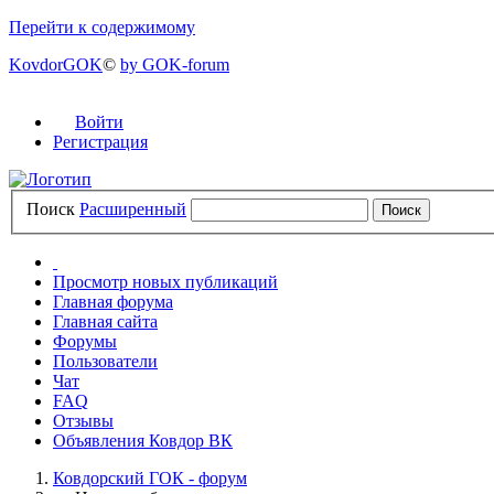
Перейти к содержимому
KovdorGOK
©
by GOK-forum
Войти
Регистрация
Поиск
Расширенный
Просмотр новых публикаций
Главная форума
Главная сайта
Форумы
Пользователи
Чат
FAQ
Отзывы
Объявления Ковдор ВК
Ковдорский ГОК - форум