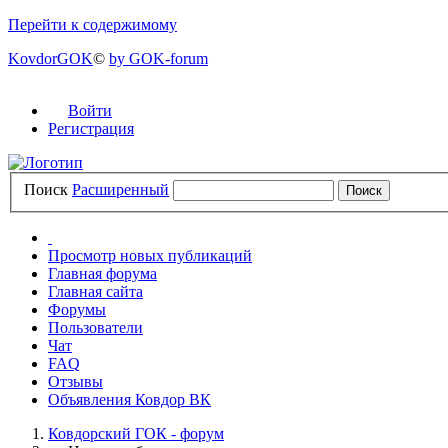
Перейти к содержимому
KovdorGOK
©
by GOK-forum
Войти
Регистрация
Поиск
Расширенный
Просмотр новых публикаций
Главная форума
Главная сайта
Форумы
Пользователи
Чат
FAQ
Отзывы
Объявления Ковдор ВК
Ковдорский ГОК - форум