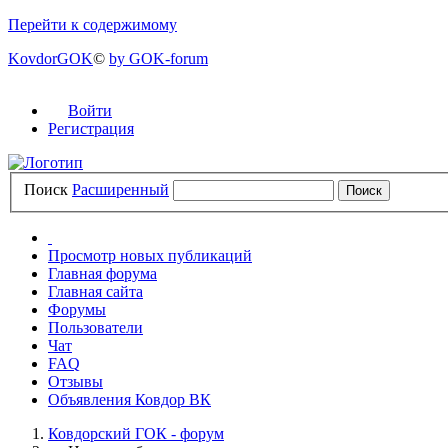
Перейти к содержимому
KovdorGOK
©
by GOK-forum
Войти
Регистрация
Поиск
Расширенный
Просмотр новых публикаций
Главная форума
Главная сайта
Форумы
Пользователи
Чат
FAQ
Отзывы
Объявления Ковдор ВК
Ковдорский ГОК - форум