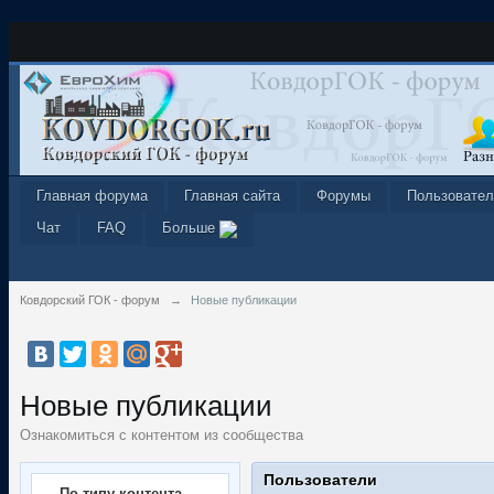
Главная форума
Главная сайта
Форумы
Пользовател
Чат
FAQ
Больше
Ковдорский ГОК - форум
→
Новые публикации
Новые публикации
Ознакомиться с контентом из сообщества
Пользователи
По типу контента