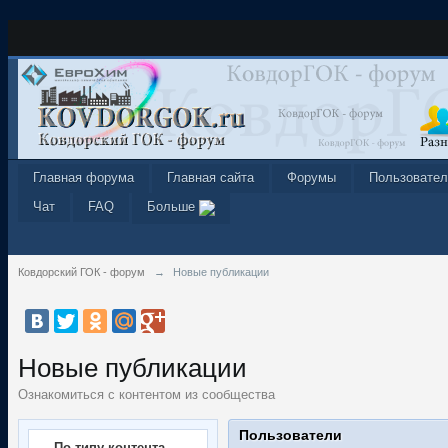
Главная форума
Главная сайта
Форумы
Пользовател
Чат
FAQ
Больше
Ковдорский ГОК - форум
→
Новые публикации
Новые публикации
Ознакомиться с контентом из сообщества
Пользователи
По типу контента