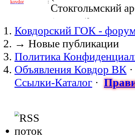
kovdor
:
Стокгольмский арб
(05 April 2017 - 0
Ковдорский ГОК - фору
kovdor
:
пустили Самойлову
→
Новые публикации
(04 March 2017 - 
Политика Конфиденциал
майдан?
Объявления Ковдор ВК
Сизонов Андрей
:
Ссылки-Каталог
·
Прави
cont.ws/@Taksist
(04 March 2017 - 
СНЯТЫ! ТУРЧИНО
kovdor
:
НА УКРАИНЕ! 20