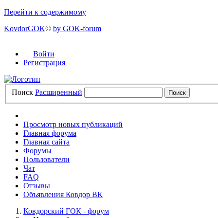
Перейти к содержимому
KovdorGOK
©
by GOK-forum
Войти
Регистрация
Поиск
Расширенный
Просмотр новых публикаций
Главная форума
Главная сайта
Форумы
Пользователи
Чат
FAQ
Отзывы
Объявления Ковдор ВК
Ковдорский ГОК - форум