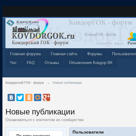
Главная форума
Главная сайта
Форумы
Пользовател
Чат
FAQ
Отзывы
Объявления Ковдор ВК
Ковдорский ГОК - форум
→
Новые публикации
Новые публикации
Ознакомиться с контентом из сообщества
Пользователи
По типу контента