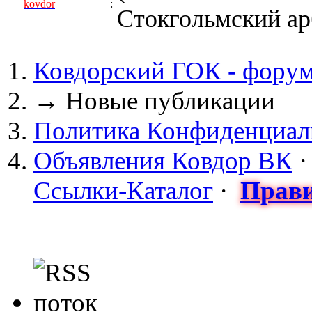
kovdor
:
Стокгольмский арб
(05 April 2017 - 0
Ковдорский ГОК - фору
kovdor
:
пустили Самойлову
→
Новые публикации
(04 March 2017 - 
Политика Конфиденциал
майдан?
Объявления Ковдор ВК
Сизонов Андрей
:
Ссылки-Каталог
·
Прави
cont.ws/@Taksist
(04 March 2017 - 
СНЯТЫ! ТУРЧИНО
kovdor
:
НА УКРАИНЕ! 20