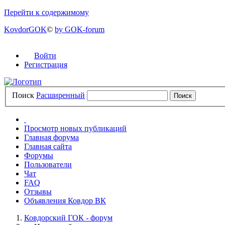
Перейти к содержимому
KovdorGOK
©
by GOK-forum
Войти
Регистрация
Поиск
Расширенный
Просмотр новых публикаций
Главная форума
Главная сайта
Форумы
Пользователи
Чат
FAQ
Отзывы
Объявления Ковдор ВК
Ковдорский ГОК - форум