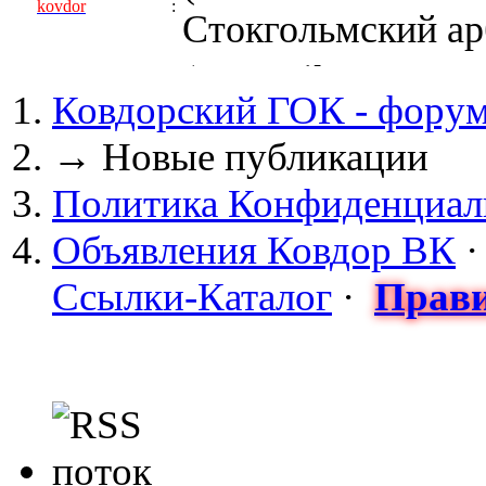
kovdor
:
Стокгольмский арб
(05 April 2017 - 0
Ковдорский ГОК - фору
kovdor
:
пустили Самойлову
→
Новые публикации
(04 March 2017 - 
Политика Конфиденциал
майдан?
Объявления Ковдор ВК
Сизонов Андрей
:
Ссылки-Каталог
·
Прави
cont.ws/@Taksist
(04 March 2017 - 
СНЯТЫ! ТУРЧИНО
kovdor
:
НА УКРАИНЕ! 20