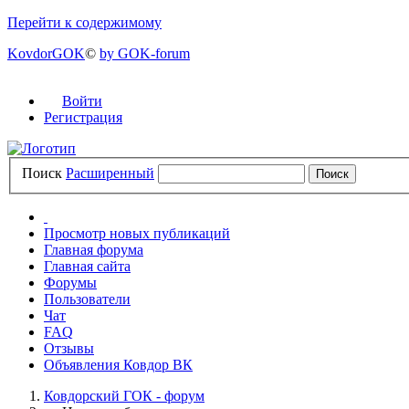
Перейти к содержимому
KovdorGOK
©
by GOK-forum
Войти
Регистрация
Поиск
Расширенный
Просмотр новых публикаций
Главная форума
Главная сайта
Форумы
Пользователи
Чат
FAQ
Отзывы
Объявления Ковдор ВК
Ковдорский ГОК - форум