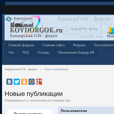
Главная форума
Главная сайта
Форумы
Пользовател
Чат
FAQ
Отзывы
Объявления Ковдор ВК
Ковдорский ГОК - форум
→
Новые публикации
Новые публикации
Ознакомиться с контентом из сообщества
Пользователи
По типу контента