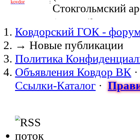
kovdor
:
Стокгольмский арб
(05 April 2017 - 0
Ковдорский ГОК - фору
kovdor
:
пустили Самойлову
→
Новые публикации
(04 March 2017 - 
Политика Конфиденциал
майдан?
Объявления Ковдор ВК
Сизонов Андрей
:
Ссылки-Каталог
·
Прави
cont.ws/@Taksist
(04 March 2017 - 
СНЯТЫ! ТУРЧИНО
kovdor
:
НА УКРАИНЕ! 20