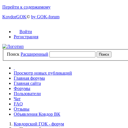
Перейти к содержимому
KovdorGOK
©
by GOK-forum
Войти
Регистрация
Поиск
Расширенный
Просмотр новых публикаций
Главная форума
Главная сайта
Форумы
Пользователи
Чат
FAQ
Отзывы
Объявления Ковдор ВК
Ковдорский ГОК - форум