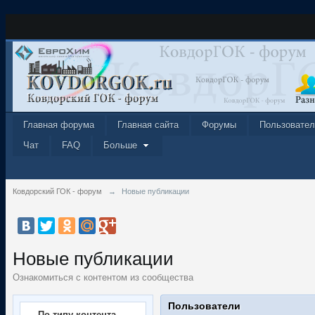
Главная форума
Главная сайта
Форумы
Пользовател
Чат
FAQ
Больше
Ковдорский ГОК - форум
→
Новые публикации
Новые публикации
Ознакомиться с контентом из сообщества
Пользователи
По типу контента