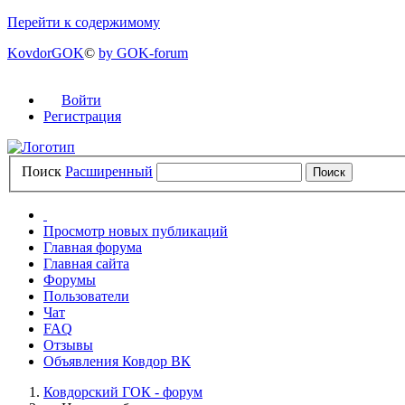
Перейти к содержимому
KovdorGOK
©
by GOK-forum
Войти
Регистрация
Поиск
Расширенный
Просмотр новых публикаций
Главная форума
Главная сайта
Форумы
Пользователи
Чат
FAQ
Отзывы
Объявления Ковдор ВК
Ковдорский ГОК - форум