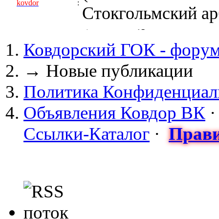
kovdor
:
Стокгольмский арб
(05 April 2017 - 0
Ковдорский ГОК - фору
kovdor
:
пустили Самойлову
→
Новые публикации
(04 March 2017 - 
Политика Конфиденциал
майдан?
Объявления Ковдор ВК
Сизонов Андрей
:
Ссылки-Каталог
·
Прави
cont.ws/@Taksist
(04 March 2017 - 
СНЯТЫ! ТУРЧИНО
kovdor
:
НА УКРАИНЕ! 20