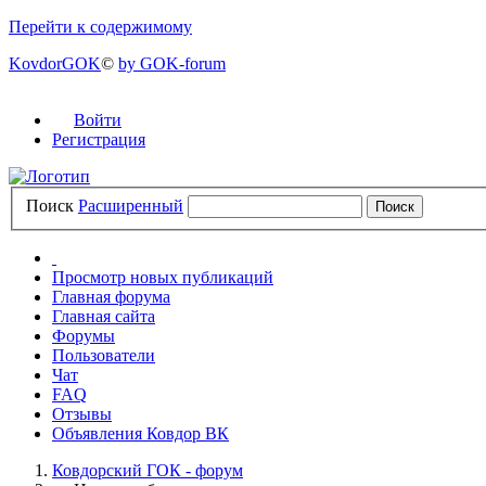
Перейти к содержимому
KovdorGOK
©
by GOK-forum
Войти
Регистрация
Поиск
Расширенный
Просмотр новых публикаций
Главная форума
Главная сайта
Форумы
Пользователи
Чат
FAQ
Отзывы
Объявления Ковдор ВК
Ковдорский ГОК - форум