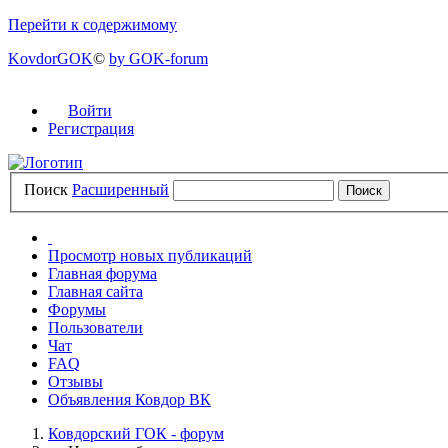
Перейти к содержимому
KovdorGOK
©
by GOK-forum
Войти
Регистрация
Поиск
Расширенный
Просмотр новых публикаций
Главная форума
Главная сайта
Форумы
Пользователи
Чат
FAQ
Отзывы
Объявления Ковдор ВК
Ковдорский ГОК - форум