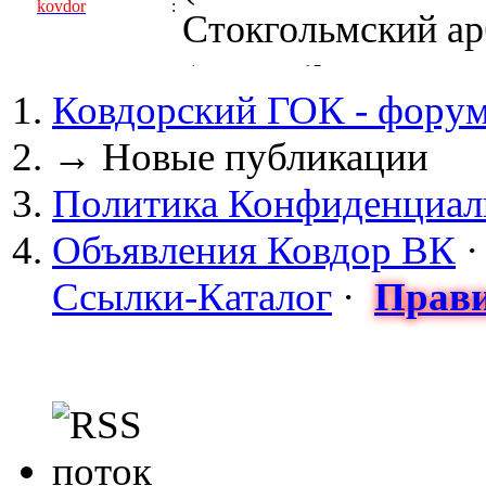
kovdor
:
Стокгольмский арб
(05 April 2017 - 0
Ковдорский ГОК - фору
kovdor
:
пустили Самойлову
→
Новые публикации
(04 March 2017 - 
Политика Конфиденциал
майдан?
Объявления Ковдор ВК
Сизонов Андрей
:
Ссылки-Каталог
·
Прави
cont.ws/@Taksist
(04 March 2017 - 
СНЯТЫ! ТУРЧИНО
kovdor
:
НА УКРАИНЕ! 20