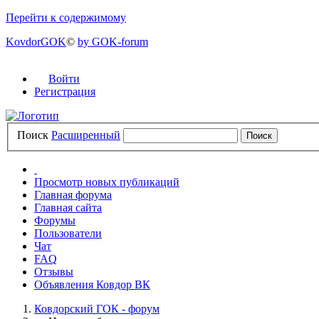
Перейти к содержимому
KovdorGOK
©
by GOK-forum
Войти
Регистрация
Поиск
Расширенный
Просмотр новых публикаций
Главная форума
Главная сайта
Форумы
Пользователи
Чат
FAQ
Отзывы
Объявления Ковдор ВК
Ковдорский ГОК - форум