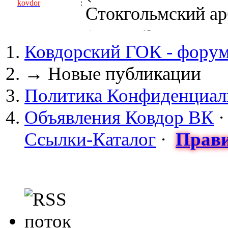
kovdor
:
Стокгольмский арб
(05 April 2017 - 0
Ковдорский ГОК - фору
kovdor
:
пустили Самойлову
→
Новые публикации
(04 March 2017 - 
Политика Конфиденциал
майдан?
Объявления Ковдор ВК
Сизонов Андрей
:
Ссылки-Каталог
·
Прави
cont.ws/@Taksist
(04 March 2017 - 
СНЯТЫ! ТУРЧИНО
kovdor
:
НА УКРАИНЕ! 20