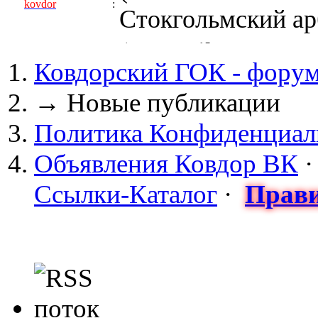
kovdor
:
Стокгольмский арб
(05 April 2017 - 0
Ковдорский ГОК - фору
kovdor
:
пустили Самойлову
→
Новые публикации
(04 March 2017 - 
Политика Конфиденциал
майдан?
Объявления Ковдор ВК
Сизонов Андрей
:
Ссылки-Каталог
·
Прави
cont.ws/@Taksist
(04 March 2017 - 
СНЯТЫ! ТУРЧИНО
kovdor
:
НА УКРАИНЕ! 20