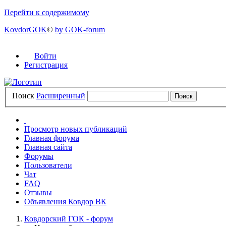
Перейти к содержимому
KovdorGOK
©
by GOK-forum
Войти
Регистрация
Поиск
Расширенный
Просмотр новых публикаций
Главная форума
Главная сайта
Форумы
Пользователи
Чат
FAQ
Отзывы
Объявления Ковдор ВК
Ковдорский ГОК - форум