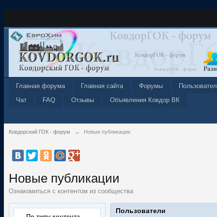
Главная форума
Главная сайта
Форумы
Пользовател
Чат
FAQ
Отзывы
Объявления Ковдор ВК
Ковдорский ГОК - форум
→
Новые публикации
Новые публикации
Ознакомиться с контентом из сообщества
Пользователи
По типу контента