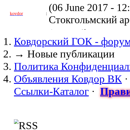
(06 June 2017 - 1
kovdor
:
Стокгольмский арб
(05 April 2017 - 0
Ковдорский ГОК - фору
kovdor
:
пустили Самойлову
→
Новые публикации
(04 March 2017 - 
Политика Конфиденциал
майдан?
Объявления Ковдор ВК
Сизонов Андрей
:
Ссылки-Каталог
·
Прави
cont.ws/@Taksist
(04 March 2017 - 
СНЯТЫ! ТУРЧИНО
kovdor
: