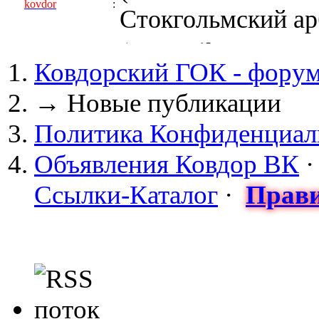
kovdor
:
Стокгольмский арб
(05 April 2017 - 0
Ковдорский ГОК - фору
kovdor
:
пустили Самойлову
→
Новые публикации
(04 March 2017 - 
Политика Конфиденциал
майдан?
Объявления Ковдор ВК
Сизонов Андрей
:
Ссылки-Каталог
·
Прави
cont.ws/@Taksist
(04 March 2017 - 
СНЯТЫ! ТУРЧИНО
kovdor
:
НА УКРАИНЕ! 20