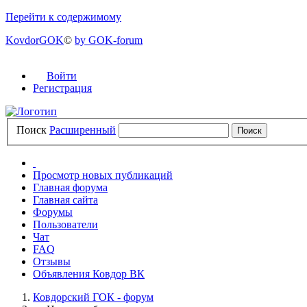
Перейти к содержимому
KovdorGOK
©
by GOK-forum
Войти
Регистрация
Поиск
Расширенный
Просмотр новых публикаций
Главная форума
Главная сайта
Форумы
Пользователи
Чат
FAQ
Отзывы
Объявления Ковдор ВК
Ковдорский ГОК - форум