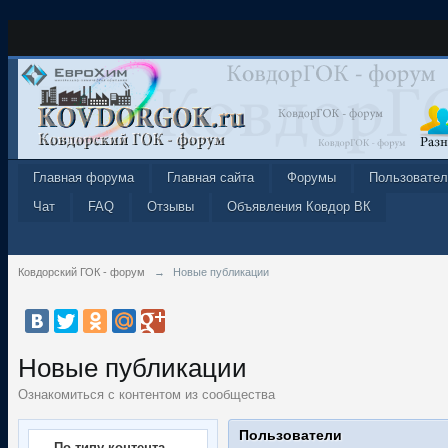
Главная форума
Главная сайта
Форумы
Пользовател
Чат
FAQ
Отзывы
Объявления Ковдор ВК
Ковдорский ГОК - форум
→
Новые публикации
Новые публикации
Ознакомиться с контентом из сообщества
Пользователи
По типу контента