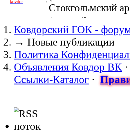
kovdor
:
Стокгольмский арб
(05 April 2017 - 0
Ковдорский ГОК - фору
kovdor
:
пустили Самойлову
→
Новые публикации
(04 March 2017 - 
Политика Конфиденциал
майдан?
Объявления Ковдор ВК
Сизонов Андрей
:
Ссылки-Каталог
·
Прави
cont.ws/@Taksist
(04 March 2017 - 
СНЯТЫ! ТУРЧИНО
kovdor
:
НА УКРАИНЕ! 20