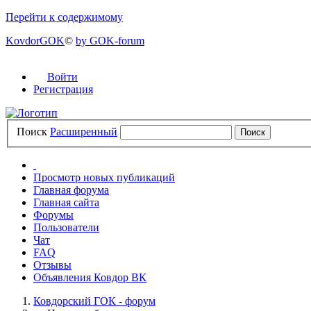
Перейти к содержимому
KovdorGOK
©
by GOK-forum
Войти
Регистрация
Поиск
Расширенный
Просмотр новых публикаций
Главная форума
Главная сайта
Форумы
Пользователи
Чат
FAQ
Отзывы
Объявления Ковдор ВК
Ковдорский ГОК - форум