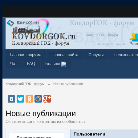
Главная форума
Главная сайта
Форумы
Пользовател
Чат
FAQ
Больше
Ковдорский ГОК - форум
→
Новые публикации
Новые публикации
Ознакомиться с контентом из сообщества
Пользователи
По типу контента