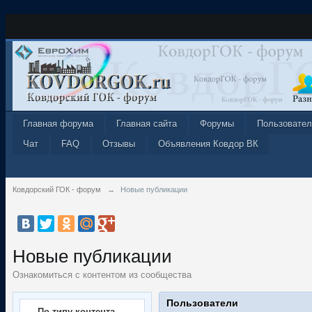
Главная форума
Главная сайта
Форумы
Пользовател
Чат
FAQ
Отзывы
Объявления Ковдор ВК
Ковдорский ГОК - форум
→
Новые публикации
Новые публикации
Ознакомиться с контентом из сообщества
Пользователи
По типу контента