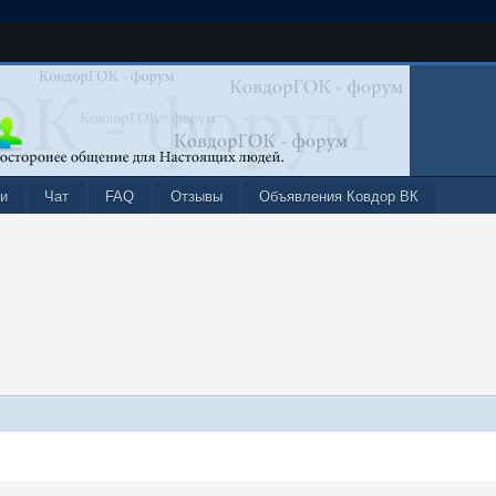
и
Чат
FAQ
Отзывы
Объявления Ковдор ВК