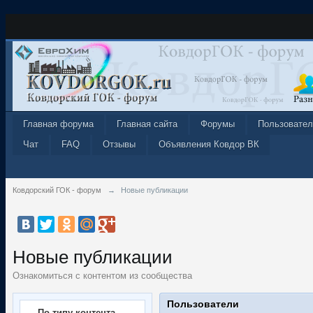
Главная форума
Главная сайта
Форумы
Пользовател
Чат
FAQ
Отзывы
Объявления Ковдор ВК
Ковдорский ГОК - форум
→
Новые публикации
Новые публикации
Ознакомиться с контентом из сообщества
Пользователи
По типу контента