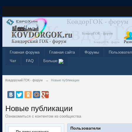
Главная форума
Главная сайта
Форумы
Пользовател
Чат
FAQ
Больше
Ковдорский ГОК - форум
→
Новые публикации
Новые публикации
Ознакомиться с контентом из сообщества
Пользователи
По типу контента