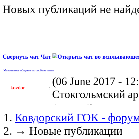
Новых публикаций не найд
Свернуть чат
Чат
Мгновенное общение по любым темам
(06 June 2017 - 1
kovdor
:
Стокгольмский арб
(05 April 2017 - 0
Ковдорский ГОК - фору
kovdor
:
пустили Самойлову
→
Новые публикации
(04 March 2017 - 