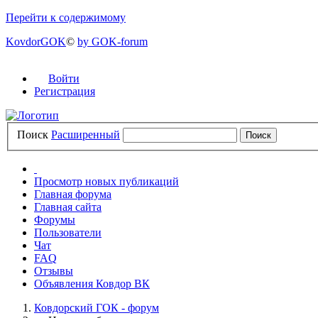
Перейти к содержимому
KovdorGOK
©
by GOK-forum
Войти
Регистрация
Поиск
Расширенный
Просмотр новых публикаций
Главная форума
Главная сайта
Форумы
Пользователи
Чат
FAQ
Отзывы
Объявления Ковдор ВК
Ковдорский ГОК - форум