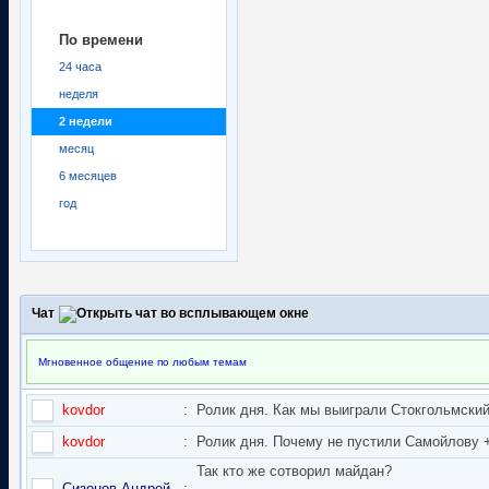
По времени
24 часа
неделя
2 недели
месяц
6 месяцев
год
Чат
Мгновенное общение по любым темам
kovdor
:
Ролик дня. Как мы выиграли Стокгольмский 
kovdor
:
Ролик дня. Почему не пустили Самойлову + 
Так кто же сотворил майдан?
Сизонов Андрей
: