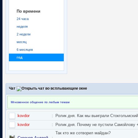
По времени
24 часа
неделя
2 недели
месяц
6 месяцев
год
Чат
Мгновенное общение по любым темам
kovdor
:
Ролик дня. Как мы выиграли Стокгольмский 
kovdor
:
Ролик дня. Почему не пустили Самойлову + 
Так кто же сотворил майдан?
Сизонов Андрей
: