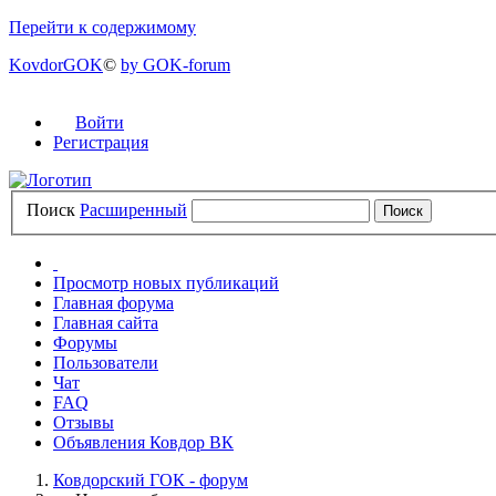
Перейти к содержимому
KovdorGOK
©
by GOK-forum
Войти
Регистрация
Поиск
Расширенный
Просмотр новых публикаций
Главная форума
Главная сайта
Форумы
Пользователи
Чат
FAQ
Отзывы
Объявления Ковдор ВК
Ковдорский ГОК - форум