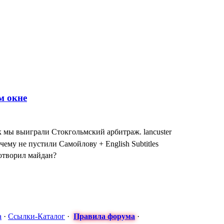
к мы выиграли Стокгольмский арбитраж. lancuster
чему не пустили Самойлову + English Subtitles
сотворил майдан?
: МАСКИ СНЯТЫ! ТУРЧИНОВ ПРИЗНАЛСЯ в госперевороте Н
 Антон - Часы от Турчинова за формирование карательных бата
я оккупация временная" - Порошенко оговорился по Фрейду, оли
а
·
Ссылки-Каталог
·
Правила форума
·
арьера в постоянном уходе