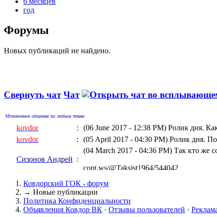
6 месяцев
год
Форумы
Новых публикаций не найдено.
Свернуть чат
Чат
Мгновенное общение по любым темам
kovdor
:
(06 June 2017 - 12:38 PM)
Ролик дня. Ка
kovdor
:
(05 April 2017 - 04:30 PM)
Ролик дня. По
(04 March 2017 - 04:36 PM)
Так кто же 
Сизонов Андрей
:
cont.ws/@Taksist1964/544042
kovdor
:
(04 March 2017 - 01:06 AM)
Ролик дня
Ковдорский ГОК - форум
kovdor
:
(15 February 2017 - 10:32 PM)
Геращенко
→
Новые публикации
Политика Конфиденциальности
kovdor
:
(05 January 2017 - 07:17 PM)
"Украинска
Объявления Ковдор ВК
·
Отзывы пользователей
·
Реклам
kovdor
:
(19 December 2016 - 08:13 PM)
Дороги к