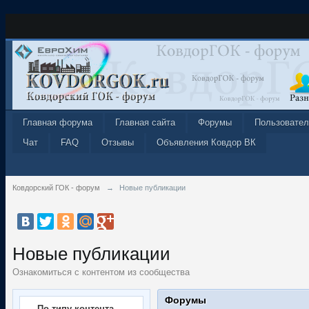
Главная форума
Главная сайта
Форумы
Пользовател
Чат
FAQ
Отзывы
Объявления Ковдор ВК
Ковдорский ГОК - форум
→
Новые публикации
Новые публикации
Ознакомиться с контентом из сообщества
Форумы
По типу контента