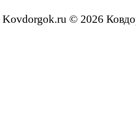
временная" - Пор
kovdor
:
олигархи хотят о
Kovdorgok.ru © 2026 Ковд
(19 December 2016
kovdor
:
постоянном уходе
(10 December 2016
kovdor
:
VERSUS? #RapN
(03 December 2016
kovdor
:
Карпаты ради Без
(16 November 2016
kovdor
:
на всю Европу и