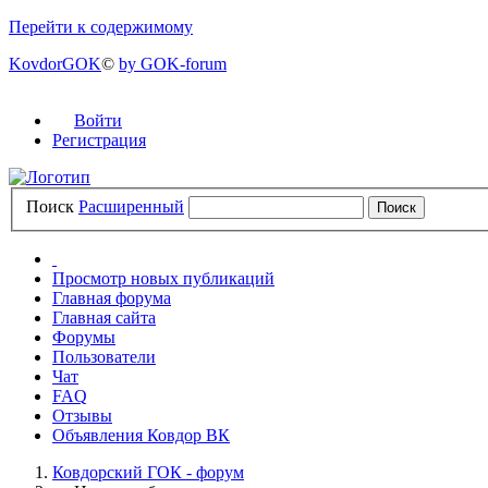
Перейти к содержимому
KovdorGOK
©
by GOK-forum
Войти
Регистрация
Поиск
Расширенный
Просмотр новых публикаций
Главная форума
Главная сайта
Форумы
Пользователи
Чат
FAQ
Отзывы
Объявления Ковдор ВК
Ковдорский ГОК - форум