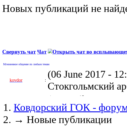
Новых публикаций не найд
Свернуть чат
Чат
Мгновенное общение по любым темам
(06 June 2017 - 1
kovdor
:
Стокгольмский арб
(05 April 2017 - 0
Ковдорский ГОК - фору
kovdor
:
пустили Самойлову
→
Новые публикации
(04 March 2017 - 