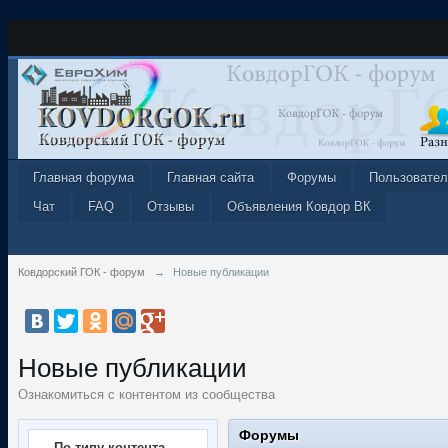
Главная форума
Главная сайта
Форумы
Пользовател
Чат
FAQ
Отзывы
Объявления Ковдор ВК
Ковдорский ГОК - форум
→
Новые публикации
Новые публикации
Ознакомиться с контентом из сообщества
Форумы
По типу контента