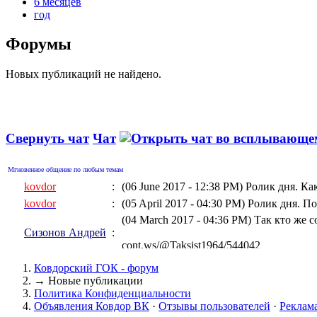
6 месяцев
год
Форумы
Новых публикаций не найдено.
Свернуть чат
Чат
Мгновенное общение по любым темам
kovdor
:
(06 June 2017 - 12:38 PM)
Ролик дня. Ка
kovdor
:
(05 April 2017 - 04:30 PM)
Ролик дня. По
(04 March 2017 - 04:36 PM)
Так кто же 
Сизонов Андрей
:
cont.ws/@Taksist1964/544042
kovdor
:
(04 March 2017 - 01:06 AM)
Ролик дня
Ковдорский ГОК - форум
kovdor
:
(15 February 2017 - 10:32 PM)
Геращенко
→
Новые публикации
Политика Конфиденциальности
kovdor
:
(05 January 2017 - 07:17 PM)
"Украинска
Объявления Ковдор ВК
·
Отзывы пользователей
·
Реклам
kovdor
:
(19 December 2016 - 08:13 PM)
Дороги к