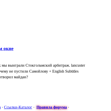
к мы выиграли Стокгольмский арбитраж. lancuster
чему не пустили Самойлову + English Subtitles
сотворил майдан?
: МАСКИ СНЯТЫ! ТУРЧИНОВ ПРИЗНАЛСЯ в госперевороте Н
 Антон - Часы от Турчинова за формирование карательных бата
я оккупация временная" - Порошенко оговорился по Фрейду, оли
а
·
Ссылки-Каталог
·
Правила форума
·
арьера в постоянном уходе