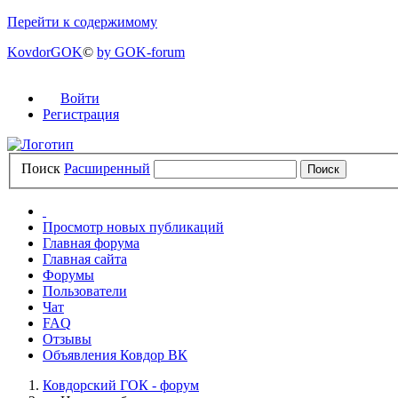
Перейти к содержимому
KovdorGOK
©
by GOK-forum
Войти
Регистрация
Поиск
Расширенный
Просмотр новых публикаций
Главная форума
Главная сайта
Форумы
Пользователи
Чат
FAQ
Отзывы
Объявления Ковдор ВК
Ковдорский ГОК - форум