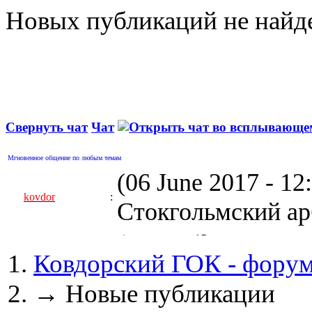
Новых публикаций не найд
Свернуть чат
Чат
Мгновенное общение по любым темам
(06 June 2017 - 1
kovdor
:
Стокгольмский арб
(05 April 2017 - 0
Ковдорский ГОК - фору
kovdor
:
пустили Самойлову
→
Новые публикации
(04 March 2017 - 