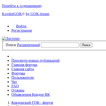
Перейти к содержимому
KovdorGOK
©
by GOK-forum
Войти
Регистрация
Поиск
Расширенный
Просмотр новых публикаций
Главная форума
Главная сайта
Форумы
Пользователи
Чат
FAQ
Отзывы
Объявления Ковдор ВК
Ковдорский ГОК - форум