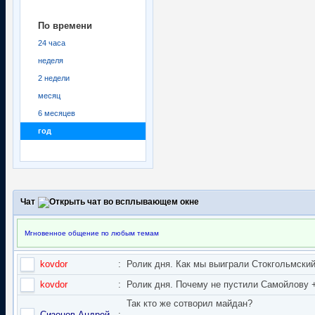
По времени
24 часа
неделя
2 недели
месяц
6 месяцев
год
Чат
Мгновенное общение по любым темам
kovdor
:
Ролик дня. Как мы выиграли Стокгольмский 
kovdor
:
Ролик дня. Почему не пустили Самойлову + 
Так кто же сотворил майдан?
Сизонов Андрей
: