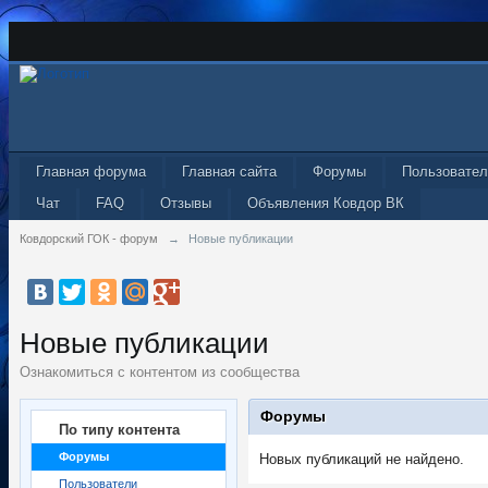
Главная форума
Главная сайта
Форумы
Пользовател
Чат
FAQ
Отзывы
Объявления Ковдор ВК
Ковдорский ГОК - форум
→
Новые публикации
Новые публикации
Ознакомиться с контентом из сообщества
Форумы
По типу контента
Форумы
Новых публикаций не найдено.
Пользователи