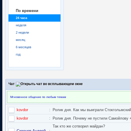
По времени
24 часа
неделя
2 недели
месяц
6 месяцев
год
Чат
Мгновенное общение по любым темам
kovdor
:
Ролик дня. Как мы выиграли Стокгольмский 
kovdor
:
Ролик дня. Почему не пустили Самойлову + 
Так кто же сотворил майдан?
Сизонов Андрей
: