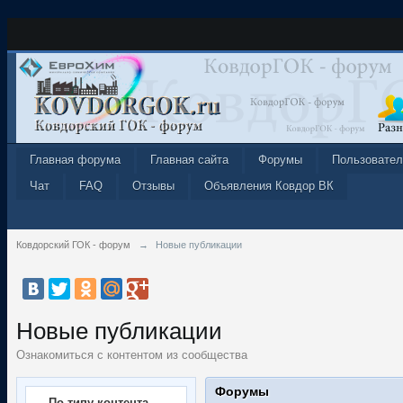
Главная форума
Главная сайта
Форумы
Пользовател
Чат
FAQ
Отзывы
Объявления Ковдор ВК
Ковдорский ГОК - форум
→
Новые публикации
Новые публикации
Ознакомиться с контентом из сообщества
Форумы
По типу контента