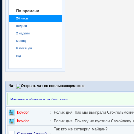
По времени
24 часа
неделя
2 недели
месяц
6 месяцев
год
Чат
Мгновенное общение по любым темам
kovdor
:
Ролик дня. Как мы выиграли Стокгольмский 
kovdor
:
Ролик дня. Почему не пустили Самойлову + 
Так кто же сотворил майдан?
Сизонов Андрей
: