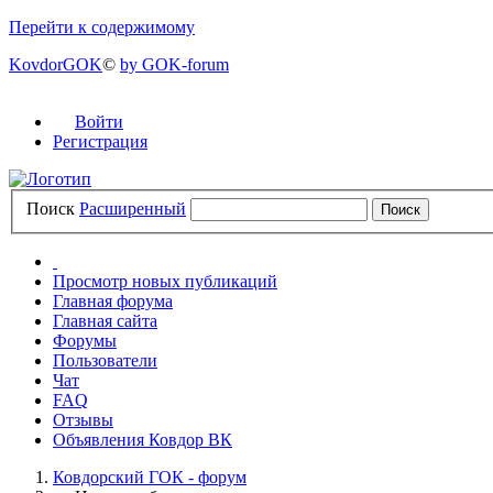
Перейти к содержимому
KovdorGOK
©
by GOK-forum
Войти
Регистрация
Поиск
Расширенный
Просмотр новых публикаций
Главная форума
Главная сайта
Форумы
Пользователи
Чат
FAQ
Отзывы
Объявления Ковдор ВК
Ковдорский ГОК - форум